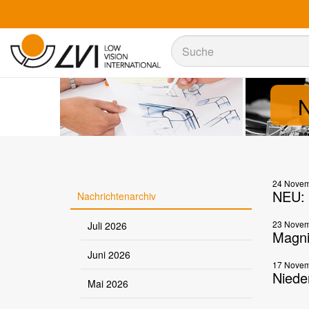
Suche
Suche
N
24 Novem
NEU: 
Nachrichtenarchiv
23 Novem
Juli 2026
Magni
Juni 2026
17 Novem
Niede
Mai 2026