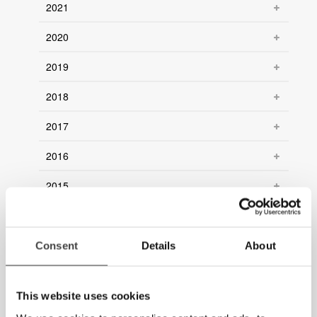
2021
2020
2019
2018
2017
2016
2015
2014
2013
Consent
Details
About
2012
This website uses cookies
2011