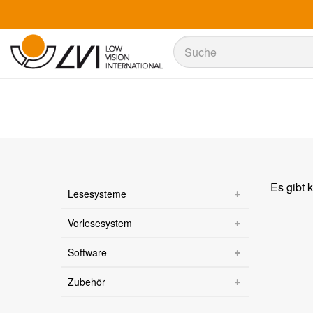
Suche
Suche
Es gibt 
Lesesysteme
Vorlesesystem
Software
Zubehör