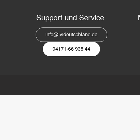
Support und Service
info@lvideutschland.de
E
N
04171-66 938 44
tschland GmbH
Link
LVI
platz 1
Lesesysteme
Über LVI
nsen (Luhe)
Mobile elektronische
Stellenangebote
1-669 38 44
Leselupe
Kontakt
71-669 38 45
Vorlesesystem
Datenschutzerkl
Software
Hinweise zur En
eutschland.de
Zubehör
Sitemap