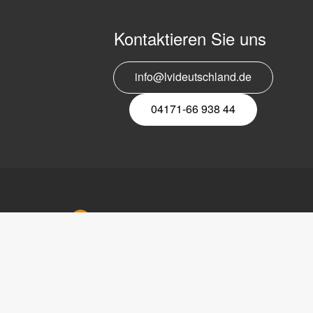
Kontaktieren Sie uns
info@lvideutschland.de
04171-66 938 44
LVI Deu
Bahnhofs
21423 Wi
Tel
: 0417
Copyright © 2017 LVI Low Vision
Fax
: 041
International
E-mail
:
info@lvid