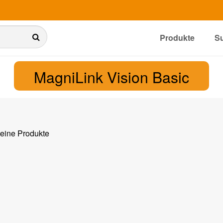
Produkte
S
MagniLink Vision Basic
keine Produkte