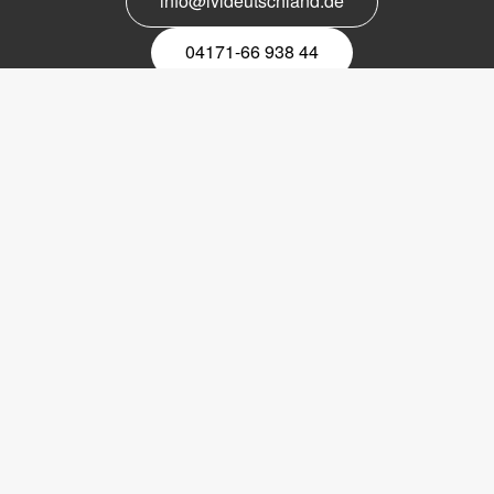
info@lvideutschland.de
04171-66 938 44
Melden Sie sich für den Newsletter
an
EMail-
Newsletter
Copyright © 2017 LVI Low Vision International