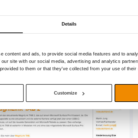
ng als Abonnent des Newsletters zu bestätigen, müssen Sie au
e dies getan haben, erhalten Sie den nächsten Newsletter von 
ann ich mich abmelden?
Details
nen sich jederzeit abmelden und erhalten dann keine Newslett
 am Ende eines Newsletters.
l eines Newsletters von LVI
e content and ads, to provide social media features and to analy
 our site with our social media, advertising and analytics partn
 provided to them or that they’ve collected from your use of their
Customize