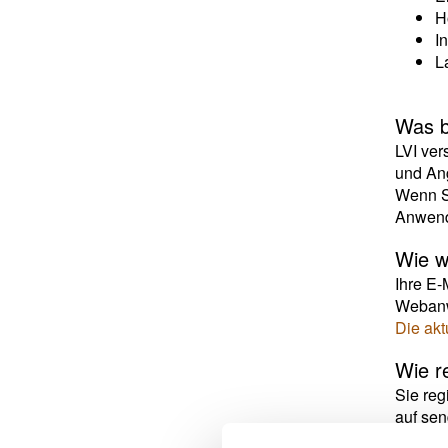
H
I
L
Was b
LVI ver
und Ang
Wenn Si
Anwendu
Wie w
Ihre E-
Webanwe
Die akt
Wie re
Sie reg
auf sen
Wenn Si