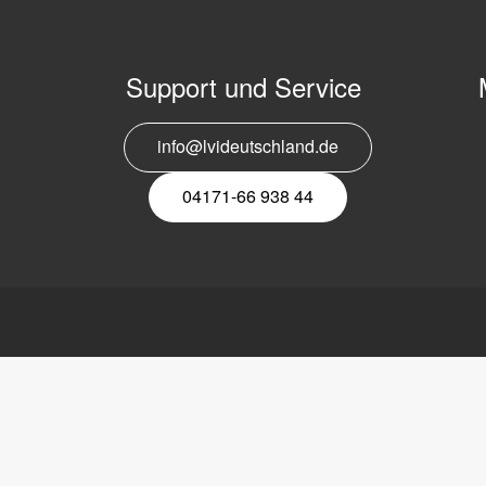
Support und Service
info@lvideutschland.de
E
N
04171-66 938 44
tschland GmbH
Link
LVI
platz 1
Lesesysteme
Über LVI
nsen (Luhe)
Mobile elektronische
Stellenangebote
1-669 38 44
Leselupe
Kontakt
71-669 38 45
Vorlesesystem
Datenschutzerkl
Software
Hinweise zur En