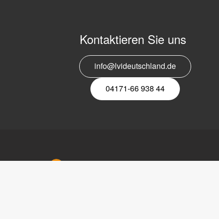
Kontaktieren Sie uns
info@lvideutschland.de
04171-66 938 44
LVI Deu
Bahnhofs
21423 Wi
Tel
: 0417
Copyright © 2017 LVI Low Vision
Fax
: 041
International
E-mail
: