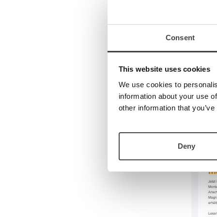
Anmeldu
wenn Si
Wie k
Consent
Sie kön
jeweils
This website uses cookies
Beispie
We use cookies to personalis
information about your use of
other information that you’ve
Deny