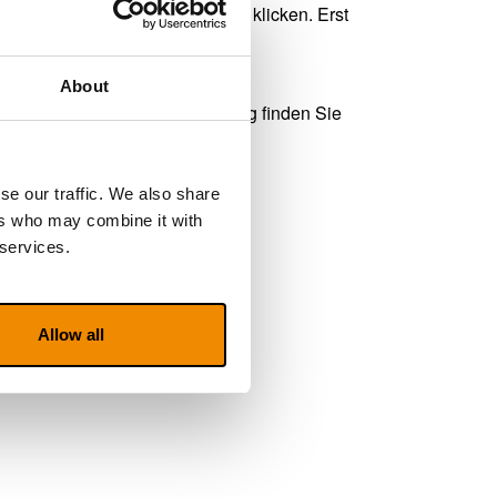
f den Link am Ende der E-Mail klicken. Erst
LVI.
About
er mehr. Den Link zur Abmeldung finden Sie
se our traffic. We also share
ers who may combine it with
 services.
Allow all