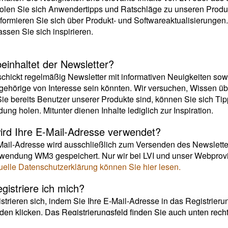
olen Sie sich Anwendertipps und Ratschläge zu unseren Produ
nformieren Sie sich über Produkt- und Softwareaktualisierungen.
assen Sie sich inspirieren.
einhaltet der Newsletter?
schickt regelmäßig Newsletter mit informativen Neuigkeiten sowi
ehörige von Interesse sein könnten. Wir versuchen, Wissen üb
e bereits Benutzer unserer Produkte sind, können Sie sich Ti
ng holen. Mitunter dienen Inhalte lediglich zur Inspiration.
ird Ihre E-Mail-Adresse verwendet?
Mail-Adresse wird ausschließlich zum Versenden des Newslette
ndung WM3 gespeichert. Nur wir bei LVI und unser Webprovid
uelle Datenschutzerklärung können Sie hier lesen.
gistriere ich mich?
istrieren sich, indem Sie Ihre E-Mail-Adresse in das Registrier
den klicken. Das Registrierungsfeld finden Sie auch unten recht
e Ihre E-Mail-Adresse gesendet haben, erhalten Sie eine E-Ma