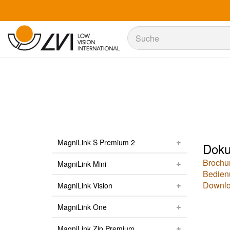
Suche
Suche
MagniLink S Premium 2
Doku
Brochu
MagniLink Mini
Bedien
Downlo
MagniLink Vision
MagniLink One
MagniLink Zip Premium