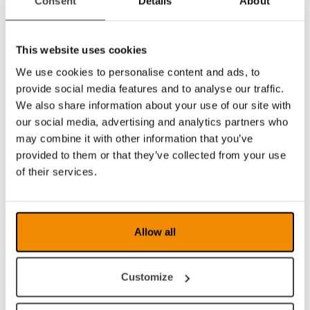
Consent
Details
About
Materialien in Spitzenqualität
Eine hochwertige Full HD Kamera und
Elektronik sowie ein erstklassiger Monitor
This website uses cookies
garantieren eine herausragende Bildqualität.
We use cookies to personalise content and ads, to
Dank der hochwertigen Materialien, Details
provide social media features and to analyse our traffic.
und Verarbeitung ist das Gerät ebenso stabil
We also share information about your use of our site with
wie langlebig. MagniLink One ist so
our social media, advertising and analytics partners who
konzipiert, dass es nicht nur gut aussieht,
sondern sich auch gut anfühlt.
may combine it with other information that you’ve
provided to them or that they’ve collected from your use
of their services.
An
Sehbehinderungenangepasster
Monitor
Allow all
Der Monitor des MagniLink Onemit einer
Bildschirmdiagonale von 17” wurde speziell
für Menschen mit Sehbehinderungen
Customize
angepasst und bietet eine
Blendschutzoberfläche, kristallklare Schärfe