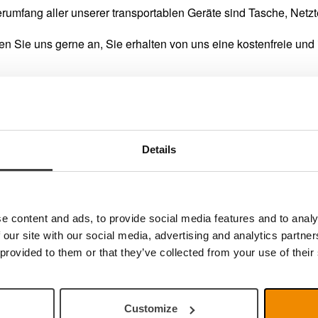
erumfang aller unserer transportablen Geräte sind Tasche, Netz
n Sie uns gerne an, Sie erhalten von uns eine kostenfreie und 
Details
e content and ads, to provide social media features and to analy
 our site with our social media, advertising and analytics partn
 provided to them or that they’ve collected from your use of their
nden Sie mehr Informationen über MagniLink Zip Premium
Customize