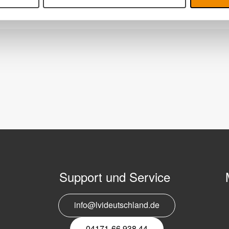
Support und Service
info@lvideutschland.de
E
N
04171-66 938 44