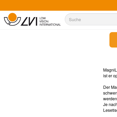
Suche
Suche
MagniLi
ist er 
Der Ma
schwen
werden 
Je nach
Lesetis