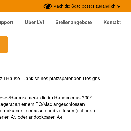
Mach die Seite besser zugänglich
upport
Über LVI
Stellenangebote
Kontakt
nd zu Hause. Dank seines platzsparenden Designs
D Lese-/Raumkamera, die im Raummodus 300°
esegerät an einem PC/Mac angeschlossen
t-dokumente erfassen und vorlesen (optional).
rierten A3 oder andockbaren A4