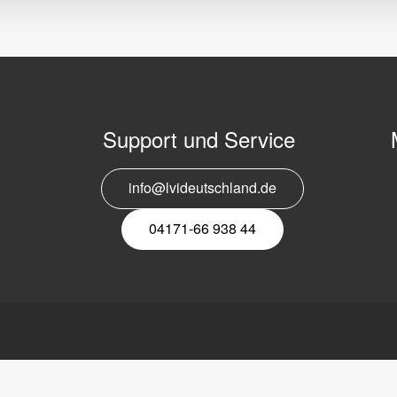
Support und Service
info@lvideutschland.de
E
N
04171-66 938 44
tschland GmbH
Link
LVI
platz 1
Lesesysteme
Über LVI