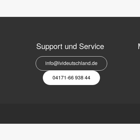
Support und Service
info@lvideutschland.de
E
N
04171-66 938 44
tschland GmbH
Link
LVI
platz 1
Lesesysteme
Über LVI
nsen (Luhe)
Mobile elektronische
Stellenangebote