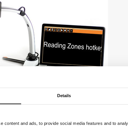
Details
en vom MagniLink S können Sie bei uns am Stand natürlich au
s MagniLink Vision TTS, unser sprechendes Bildschirmlesegerät.
tig und werden in Schweden produziert.
e content and ads, to provide social media features and to analy