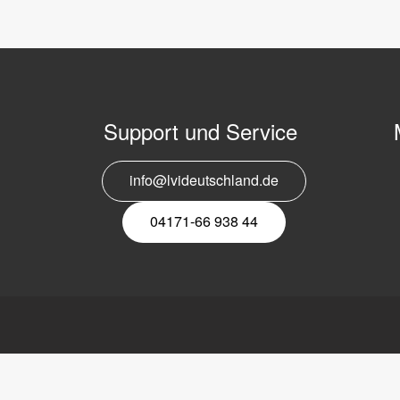
Support und Service
info@lvideutschland.de
E
N
04171-66 938 44
tschland GmbH
Link
LVI
platz 1
Lesesysteme
Über LVI
nsen (Luhe)
Mobile elektronische
Stellenangebote