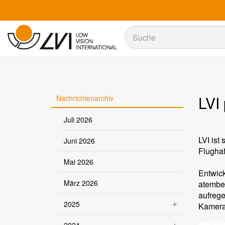
Suche
Suche
LVI
Nachrichtenarchiv
Juli 2026
LVI ist
Juni 2026
Flughaf
Mai 2026
Entwick
März 2026
atember
aufreg
2025
Kamera