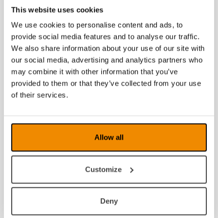
This website uses cookies
2023
We use cookies to personalise content and ads, to
2022
provide social media features and to analyse our traffic.
We also share information about your use of our site with
2021
our social media, advertising and analytics partners who
may combine it with other information that you’ve
2020
provided to them or that they’ve collected from your use
2019
of their services.
2018
2017
Allow all
2016
Customize
2015
2014
Deny
2013