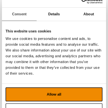
2018
2017
Consent
Details
About
2016
This website uses cookies
2015
We use cookies to personalise content and ads, to
2014
provide social media features and to analyse our traffic.
We also share information about your use of our site with
2013
our social media, advertising and analytics partners who
2012
may combine it with other information that you’ve
provided to them or that they’ve collected from your use
2011
of their services.
2010
2009
Allow all
2008